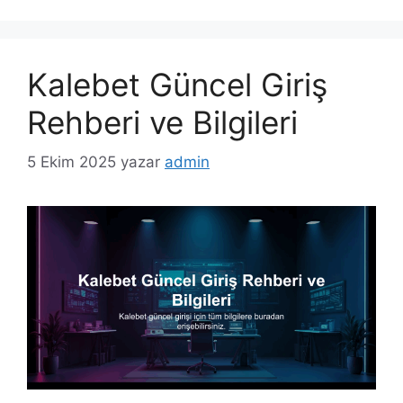
Kalebet Güncel Giriş
Rehberi ve Bilgileri
5 Ekim 2025
yazar
admin