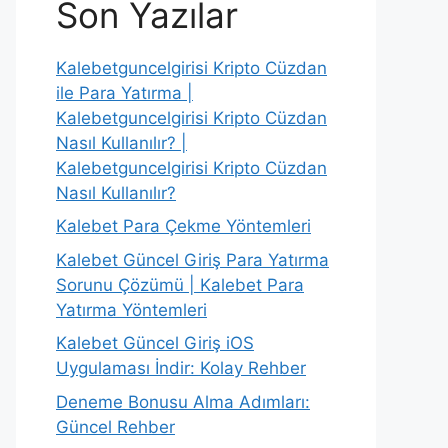
Son Yazılar
Kalebetguncelgirisi Kripto Cüzdan
ile Para Yatırma |
Kalebetguncelgirisi Kripto Cüzdan
Nasıl Kullanılır? |
Kalebetguncelgirisi Kripto Cüzdan
Nasıl Kullanılır?
Kalebet Para Çekme Yöntemleri
Kalebet Güncel Giriş Para Yatırma
Sorunu Çözümü | Kalebet Para
Yatırma Yöntemleri
Kalebet Güncel Giriş iOS
Uygulaması İndir: Kolay Rehber
Deneme Bonusu Alma Adımları:
Güncel Rehber