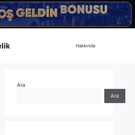
lik
Hakkında
Ara
Ara