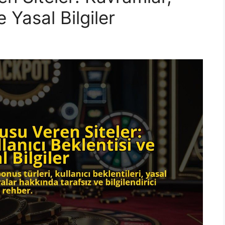
e Yasal Bilgiler