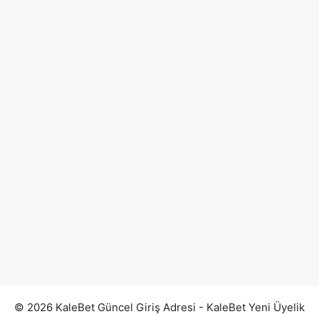
© 2026 KaleBet Güncel Giriş Adresi - KaleBet Yeni Üyelik