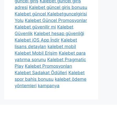
güncel giriş
Kalebet güncel giriş
adresi
Kalebet güncel giriş bonusu
Kalebet güncel Kalebetguncelgirisi
Yolu
Kalebet Güncel Promosyonlar
Kalebet güvenilir mi
Kalebet
Güvenlik
Kalebet hesap güvenliği
Kalebet iOS App İndir
Kalebet
lisans detayları
kalebet mobil
Kalebet Mobil Erişim
Kalebet para
yatırma sorunu
Kalebet Pragmatic
Play
Kalebet Promosyonları
Kalebet Sadakat Ödülleri
Kalebet
spor bahis bonusu
kalebet ödeme
yöntemleri
kampanya