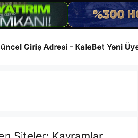
üncel Giriş Adresi - KaleBet Yeni Üye
 Siteler: Kavramlar,