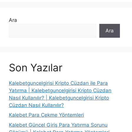
i
l
l
e
e
r
Ara
r
Ara
Son Yazılar
Kalebetguncelgirisi Kripto Cüzdan ile Para
Yatırma | Kalebetguncelgirisi Kripto Cüzdan
Nasıl Kullanılır? | Kalebetguncelgirisi Kripto
Cüzdan Nasıl Kullanılır?
Kalebet Para Çekme Yöntemleri
Kalebet Güncel Giriş Para Yatırma Sorunu