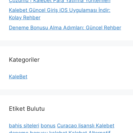
Çözümü | Kalebet Para Yatırma Yöntemleri
Kalebet Güncel Giriş iOS Uygulaması İndir:
Kolay Rehber
Deneme Bonusu Alma Adımları: Güncel Rehber
Kategoriler
KaleBet
Etiket Bulutu
bahis siteleri
bonus
Curacao lisanslı Kalebet
deneme bonusu
kalebet
Kalebet Alternatif