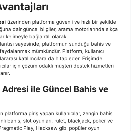
vantajları
esi
üzerinden platforma güvenli ve hızlı bir şekilde
uğuna dair güncel bilgiler, arama motorlarında sıkça
r kelimeyle bağlantılı olarak,
ağlantısı sayesinde, platformun sunduğu bahis ve
e faydalanmak mümkündür. Platform, kullanıcı
lararası katılımcılara da hitap eder. Erişimde
ıcılar için çözüm odaklı müşteri destek hizmetleri
anır.
 Adresi ile Güncel Bahis ve
 platforma giriş yapan kullanıcılar, zengin bahis
nlı bahis, slot oyunları, rulet, blackjack, poker ve
. Pragmatic Play, Hacksaw gibi popüler oyun