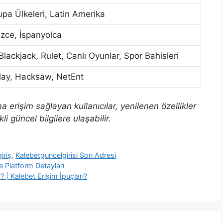
upa Ülkeleri, Latin Amerika
lizce, İspanyolca
 Blackjack, Rulet, Canlı Oyunlar, Spor Bahisleri
lay, Hacksaw, NetEnt
 erişim sağlayan kullanıcılar, yenilenen özellikler
 güncel bilgilere ulaşabilir.
iriş
,
Kalebetguncelgirisi Son Adresi
e Platform Detayları
 | Kalebet Erişim İpuçları?