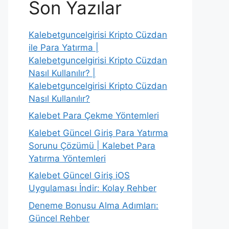
Son Yazılar
Kalebetguncelgirisi Kripto Cüzdan
ile Para Yatırma |
Kalebetguncelgirisi Kripto Cüzdan
Nasıl Kullanılır? |
Kalebetguncelgirisi Kripto Cüzdan
Nasıl Kullanılır?
Kalebet Para Çekme Yöntemleri
Kalebet Güncel Giriş Para Yatırma
Sorunu Çözümü | Kalebet Para
Yatırma Yöntemleri
Kalebet Güncel Giriş iOS
Uygulaması İndir: Kolay Rehber
Deneme Bonusu Alma Adımları:
Güncel Rehber