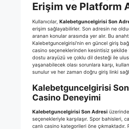
Erişim ve Platform A
Kullanıcılar,
Kalebetguncelgirisi Son Adr
erişim sağlayabilirler. Son adresin ne old
aranan konular arasında yer alır. Bu anahta
Kalebetguncelgirisi’nin en güncel giriş b
casino seçeneklerinden kesintisiz şekild
dostu arayüzü ve çoklu dil desteği ile ulus
yaşanabilecek olası sorunlara karşı, kullan
sunulur ve her zaman doğru giriş linki sağl
Kalebetguncelgirisi Son
Casino Deneyimi
Kalebetguncelgirisi Son Adresi
üzerinden
seçenekleriyle karşılaşır. Spor bahisleri, ca
canlı casino kategorileri öne çıkmaktadır