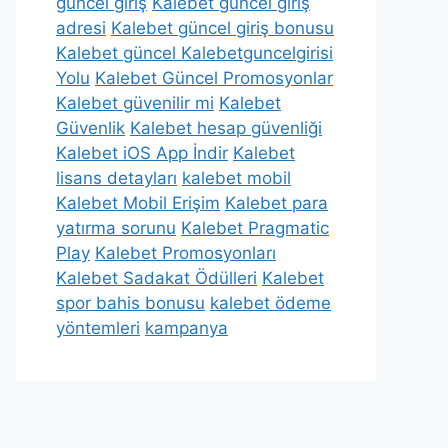
güncel giriş
Kalebet güncel giriş
adresi
Kalebet güncel giriş bonusu
Kalebet güncel Kalebetguncelgirisi
Yolu
Kalebet Güncel Promosyonlar
Kalebet güvenilir mi
Kalebet
Güvenlik
Kalebet hesap güvenliği
Kalebet iOS App İndir
Kalebet
lisans detayları
kalebet mobil
Kalebet Mobil Erişim
Kalebet para
yatırma sorunu
Kalebet Pragmatic
Play
Kalebet Promosyonları
Kalebet Sadakat Ödülleri
Kalebet
spor bahis bonusu
kalebet ödeme
yöntemleri
kampanya