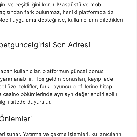
ğini ve çeşitliliğini korur. Masaüstü ve mobil
 açısından fark bulunmaz, her iki platformda da
obil uygulama desteği ise, kullanıcıların diledikleri
etguncelgirisi Son Adresi
 yapan kullanıcılar, platformun güncel bonus
rarlanabilir. Hoş geldin bonusları, kayıp iade
l özel teklifler, farklı oyuncu profillerine hitap
 casino bölümlerinde ayrı ayrı değerlendirilebilir
gili sitede duyurulur.
Önlemleri
ri sunar. Yatırma ve çekme işlemleri, kullanıcıların