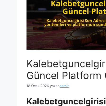
Kalebetguncelgir
Güncel Platform Ö
18 Ocak 2026
yazar
admin
Kalebetguncelgirisi