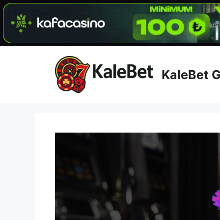
İçeriğe
atla
KaleBet G