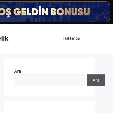
lik
Hakkında
Ara
Ara