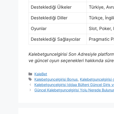
Desteklediği Ülkeler
Türkiye, Avr
Desteklediği Diller
Türkçe, İngi
Oyunlar
Slot, Poker,
Desteklediği Sağlayıcılar
Pragmatic P
Kalebetguncelgirisi Son Adresiyle platforma
ve güncel oyun seçenekleri hakkında sürekli
K
KaleBet
a
E
Kalebetguncelgirisi Bonus
,
Kalebetguncelgirisi g
t
t
Kalebetguncelgirisi Iddaa Bülteni Güncel Giriş v
e
i
Güncel Kalebetguncelgirisi Yolu Nerede Bulunur?
g
k
o
e
r
t
i
l