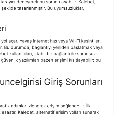
r tarayıcı deneyerek bu sorunu aşabilir. Kalebet,
 şekilde tasarlanmıştır. Bu uyumsuzluklar,
ri
 yol açar. Yavaş internet hızı veya Wi-Fi kesintileri,
lir. Bu durumda, bağlantıyı yeniden başlatmak veya
et kullanıcıları, stabil bir bağlantı ile sorunsuz
 güvenlik yazılımları bazen erişimi kısıtlayabilir; bu
celgirisi Giriş Sorunları
pratik adımlar izlenerek erişim sağlanabilir. İlk
 esastır. Kalebet, alternatif erişim yolları sunarak