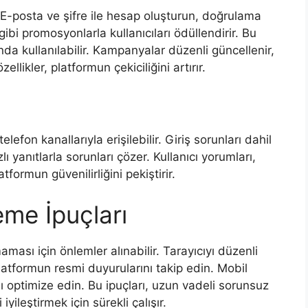
. E-posta ve şifre ile hesap oluşturun, doğrulama
bi promosyonlarla kullanıcıları ödüllendirir. Bu
nda kullanılabilir. Kampanyalar düzenli güncellenir,
ellikler, platformun çekiciliğini artırır.
efon kanallarıyla erişilebilir. Giriş sorunları dahil
ı yanıtlarla sorunları çözer. Kullanıcı yorumları,
tformun güvenilirliğini pekiştirir.
eme İpuçları
ası için önlemler alınabilir. Tarayıcıyı düzenli
Platformun resmi duyurularını takip edin. Mobil
nı optimize edin. Bu ipuçları, uzun vadeli sorunsuz
iyileştirmek için sürekli çalışır.