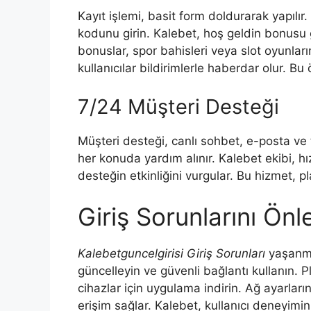
Kayıt işlemi, basit form doldurarak yapılır
kodunu girin. Kalebet, hoş geldin bonusu gi
bonuslar, spor bahisleri veya slot oyunları
kullanıcılar bildirimlerle haberdar olur. Bu öz
7/24 Müşteri Desteği
Müşteri desteği, canlı sohbet, e-posta ve tel
her konuda yardım alınır. Kalebet ekibi, hızl
desteğin etkinliğini vurgular. Bu hizmet, pla
Giriş Sorunlarını Önl
Kalebetguncelgirisi Giriş Sorunları
yaşanmam
güncelleyin ve güvenli bağlantı kullanın. 
cihazlar için uygulama indirin. Ağ ayarları
erişim sağlar. Kalebet, kullanıcı deneyimini 