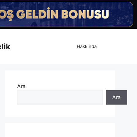
lik
Hakkında
Ara
Ara