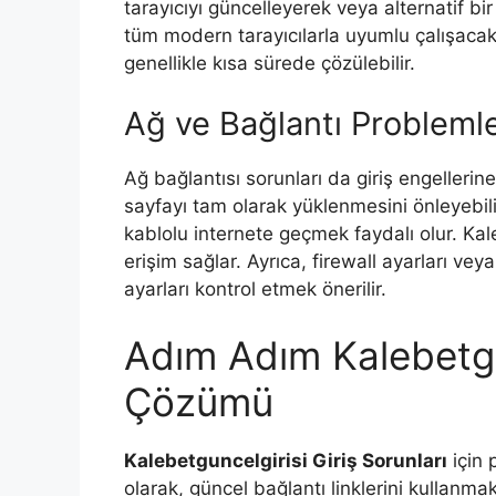
tarayıcıyı güncelleyerek veya alternatif bi
tüm modern tarayıcılarla uyumlu çalışacak
genellikle kısa sürede çözülebilir.
Ağ ve Bağlantı Problemle
Ağ bağlantısı sorunları da giriş engellerine
sayfayı tam olarak yüklenmesini önleyebi
kablolu internete geçmek faydalı olur. Kaleb
erişim sağlar. Ayrıca, firewall ayarları veya
ayarları kontrol etmek önerilir.
Adım Adım Kalebetgun
Çözümü
Kalebetguncelgirisi Giriş Sorunları
için 
olarak, güncel bağlantı linklerini kullanmak