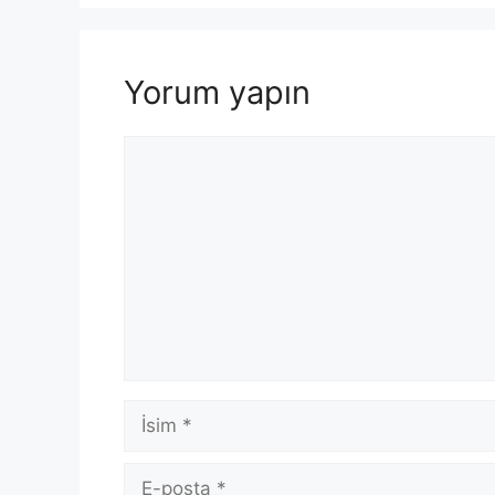
i
l
l
e
e
r
Yorum yapın
r
Y
o
r
u
m
İ
s
i
E