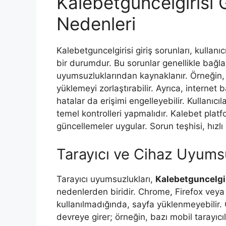
Kalebetguncelgirisi G
Nedenleri
Kalebetguncelgirisi giriş sorunları, kullanı
bir durumdur. Bu sorunlar genellikle bağlan
uyumsuzluklarından kaynaklanır. Örneğin, 
yüklemeyi zorlaştırabilir. Ayrıca, internet
hatalar da erişimi engelleyebilir. Kullanıcıl
temel kontrolleri yapmalıdır. Kalebet plat
güncellemeler uygular. Sorun teşhisi, hızlı
Tarayıcı ve Cihaz Uyumsu
Tarayıcı uyumsuzlukları,
Kalebetguncelgir
nedenlerden biridir. Chrome, Firefox veya S
kullanılmadığında, sayfa yüklenmeyebilir. 
devreye girer; örneğin, bazı mobil tarayıcıla