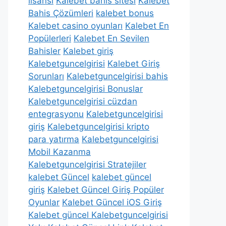
lisansı
Kalebet bahis sitesi
Kalebet
Bahis Çözümleri
kalebet bonus
Kalebet casino oyunları
Kalebet En
Popülerleri
Kalebet En Sevilen
Bahisler
Kalebet giriş
Kalebetguncelgirisi
Kalebet Giriş
Sorunları
Kalebetguncelgirisi bahis
Kalebetguncelgirisi Bonuslar
Kalebetguncelgirisi cüzdan
entegrasyonu
Kalebetguncelgirisi
giriş
Kalebetguncelgirisi kripto
para yatırma
Kalebetguncelgirisi
Mobil Kazanma
Kalebetguncelgirisi Stratejiler
kalebet Güncel
kalebet güncel
giriş
Kalebet Güncel Giriş Popüler
Oyunlar
Kalebet Güncel iOS Giriş
Kalebet güncel Kalebetguncelgirisi