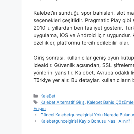
Kalebet’in sunduğu spor bahisleri, slot mak
seçenekleri çeşitlidir. Pragmatic Play gibi s
2010’lu yıllardan beri faaliyet gösterir. Tü
uygulama, iOS ve Android için uygundur. Kul
özellikler, platformu tercih edilebilir kılar.
Giriş sonrası, kullanıcılar geniş oyun kütüp
idealdir. Güvenlik açısından, SSL şifreleme
yönlerini yansıtır. Kalebet, Avrupa odaklı 
Türkiye yer alır. Bu detaylar, kullanıcıları
K
KaleBet
a
E
Kalebet Alternatif Giriş
,
Kalebet Bahis Çözümler
t
t
Erişim
e
i
Güncel Kalebetguncelgirisi Yolu Nerede Bulunur?
g
k
Kalebetguncelgirisi Kayıp Bonusu Nasıl Alınır? 
o
e
r
t