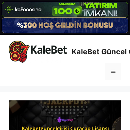
İçeriğe
atla
KaleBet Güncel G
Menü