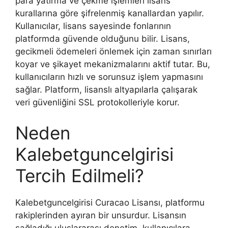
para yatırma ve çekme işlemleri lisans
kurallarına göre şifrelenmiş kanallardan yapılır.
Kullanıcılar, lisans sayesinde fonlarının
platformda güvende olduğunu bilir. Lisans,
gecikmeli ödemeleri önlemek için zaman sınırları
koyar ve şikayet mekanizmalarını aktif tutar. Bu,
kullanıcıların hızlı ve sorunsuz işlem yapmasını
sağlar. Platform, lisanslı altyapılarla çalışarak
veri güvenliğini SSL protokolleriyle korur.
Neden
Kalebetguncelgirisi
Tercih Edilmeli?
Kalebetguncelgirisi Curacao Lisansı, platformu
rakiplerinden ayıran bir unsurdur. Lisansın
sağladığı uluslararası denetim, kullanıcılara