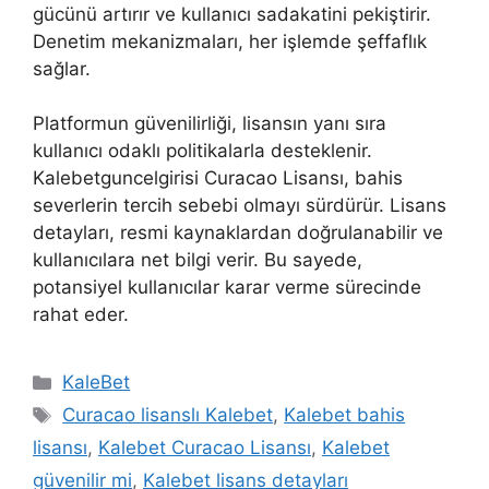
gücünü artırır ve kullanıcı sadakatini pekiştirir.
Denetim mekanizmaları, her işlemde şeffaflık
sağlar.
Platformun güvenilirliği, lisansın yanı sıra
kullanıcı odaklı politikalarla desteklenir.
Kalebetguncelgirisi Curacao Lisansı, bahis
severlerin tercih sebebi olmayı sürdürür. Lisans
detayları, resmi kaynaklardan doğrulanabilir ve
kullanıcılara net bilgi verir. Bu sayede,
potansiyel kullanıcılar karar verme sürecinde
rahat eder.
K
KaleBet
a
E
Curacao lisanslı Kalebet
,
Kalebet bahis
t
t
lisansı
,
Kalebet Curacao Lisansı
,
Kalebet
e
i
güvenilir mi
,
Kalebet lisans detayları
g