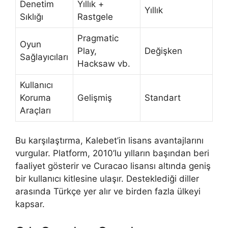
Denetim
Yıllık +
Yıllık
Sıklığı
Rastgele
Pragmatic
Oyun
Play,
Değişken
Sağlayıcıları
Hacksaw vb.
Kullanıcı
Koruma
Gelişmiş
Standart
Araçları
Bu karşılaştırma, Kalebet’in lisans avantajlarını
vurgular. Platform, 2010’lu yılların başından beri
faaliyet gösterir ve Curacao lisansı altında geniş
bir kullanıcı kitlesine ulaşır. Desteklediği diller
arasında Türkçe yer alır ve birden fazla ülkeyi
kapsar.