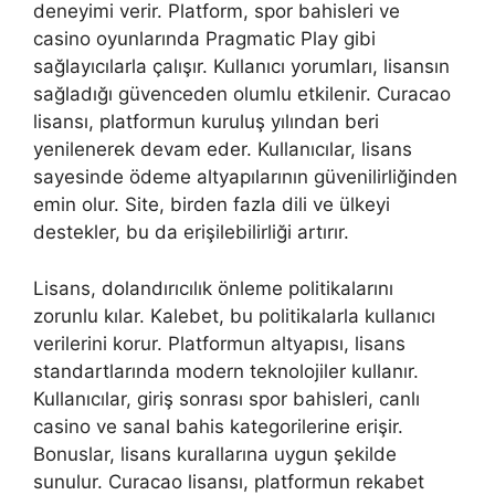
deneyimi verir. Platform, spor bahisleri ve
casino oyunlarında Pragmatic Play gibi
sağlayıcılarla çalışır. Kullanıcı yorumları, lisansın
sağladığı güvenceden olumlu etkilenir. Curacao
lisansı, platformun kuruluş yılından beri
yenilenerek devam eder. Kullanıcılar, lisans
sayesinde ödeme altyapılarının güvenilirliğinden
emin olur. Site, birden fazla dili ve ülkeyi
destekler, bu da erişilebilirliği artırır.
Lisans, dolandırıcılık önleme politikalarını
zorunlu kılar. Kalebet, bu politikalarla kullanıcı
verilerini korur. Platformun altyapısı, lisans
standartlarında modern teknolojiler kullanır.
Kullanıcılar, giriş sonrası spor bahisleri, canlı
casino ve sanal bahis kategorilerine erişir.
Bonuslar, lisans kurallarına uygun şekilde
sunulur. Curacao lisansı, platformun rekabet